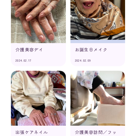
介護美容デイ
お誕生日メイク
2024.02.17
2024.02.09
出張ケアネイル
介護美容訪問／フッ